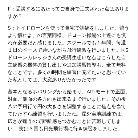
F：受講するにあたってご自身で工夫された点はありま
すか？
S：トイドローンを使って自宅で訓練をしました。習う
より慣れよ、の言葉同様、ドローン操縦の上達にも慣
れが必要だと感じました。スクールでも１年間、毎週
１日のペースで通いながら飛行練習を行いました。K.S.
ドローンカレッジさんの受講生想いな点はこうした自
主練習の機体の貸し出しや追加講習指導も、全て無料
なことです。多くの時間を練習に充てたいと思ってい
た私としては、大変ありがたかったです。
基本となるホバリングから始まり、Attiモードで正面、
対面、側面の各方向も出来るまで行いました。その後
八の字飛行で円の大きさを調整することに焦点を当て
てひたすら練習を行いましたね。屋外実地訓練では、
広さが違うので距離感をつかむことに苦戦してしま
い……実は３回も日光飛行場に行き練習をしました。