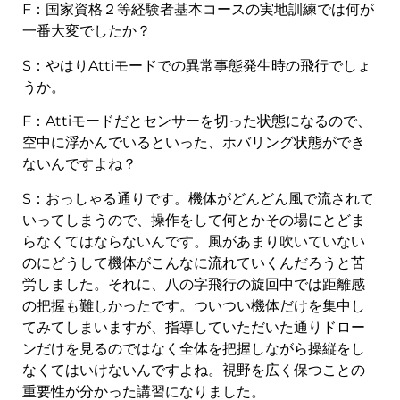
F：国家資格２等経験者基本コースの実地訓練では何が
一番大変でしたか？
S：やはりAttiモードでの異常事態発生時の飛行でしょ
うか。
F：Attiモードだとセンサーを切った状態になるので、
空中に浮かんでいるといった、ホバリング状態ができ
ないんですよね？
S：おっしゃる通りです。機体がどんどん風で流されて
いってしまうので、操作をして何とかその場にとどま
らなくてはならないんです。風があまり吹いていない
のにどうして機体がこんなに流れていくんだろうと苦
労しました。それに、八の字飛行の旋回中では距離感
の把握も難しかったです。ついつい機体だけを集中し
てみてしまいますが、指導していただいた通りドロー
ンだけを見るのではなく全体を把握しながら操縦をし
なくてはいけないんですよね。視野を広く保つことの
重要性が分かった講習になりました。