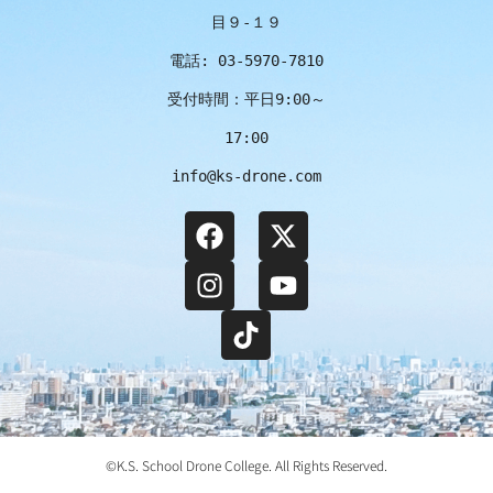
目９-１９
電話: 03-5970-7810
受付時間：平日9:00～
17:00
info@ks-drone.com
©️K.S. School Drone College. All Rights Reserved.