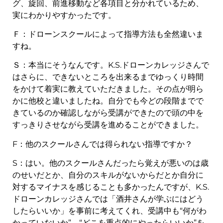
グ、旋回、前進移動など各項目と分かれているため、
実にわかりやすかったです。
Ｆ：ドローンスクールによって指導方法も全然違いま
すね。
Ｓ：本当にそうなんです。K.S.ドローンカレッジさんで
はさらに、できないところを出来るまでゆっくり時間
をかけて着実に教えていただきました。その点が明ら
かに他校と違いましたね。自分でも今どの段階までで
きているのか確認しながら受講ができたので頭の中を
すっきりさせながら受講を進めることができました。
F：他のスクールさんでは得られない指導ですか？
S：はい。他のスクールさんだったら覚えが悪いのは歳
のせいだとか、自分のスキルがないからだとか自分に
対するマイナスを感じることも多かったんですが、K.S.
ドローンカレッジさんでは「酒井さんが学ぶにはどう
したらいいか」を事前に考えてくれ、受講中も“何がわ
かっていないか”、“どこを重点的にやったらいいか”を