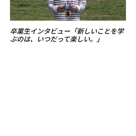
生インタビュー「新しいことを学
登録更
は、いつだって楽しい。」
で！