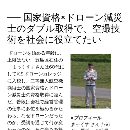
── 国家資格×ドローン減災
士のダブル取得で、空撮技
術を社会に役立てたい
ドローンを始める年齢に、
上限はない。豊島区在住の
「まっくす」さんは60代に
してK.S.ドローンカレッジ
に入校し、二等無人航空機
操縦士の国家資格とドロー
ン減災士の資格取得に臨ん
だ。普段は会社で経営管理
の仕事に多忙を極めるかた
わら、なぜドローンだった
■プロフィール
のか。受講を通じて何が変
まっくす さん｜60
わったのか。その歩みを振