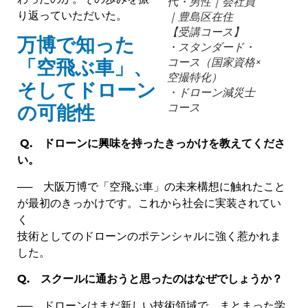
代・男性｜会社員
り返っていただいた。
｜豊島区在住
【受講コース】
万博で知った
・スタンダード・
コース（国家資格×
「空飛ぶ車」、
空撮特化）
そしてドローン
・ドローン減災士
コース
の可能性
Q.
ドローンに興味を持ったきっかけを教えてくださ
い。
── 大阪万博で「空飛ぶ車」の未来構想に触れたこと
が最初のきっかけです。これから社会に実装されてい
く
技術としてのドローンのポテンシャルに強く惹かれま
した。
Q.
スクールに通おうと思ったのはなぜでしょうか？
── ドローンはまだ新しい技術領域で、まとまった学