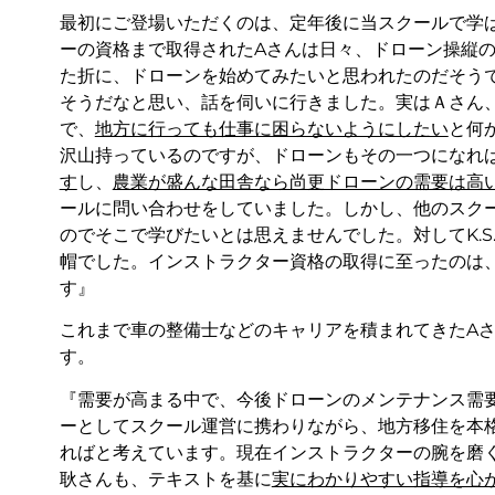
最初にご登場いただくのは、定年後に当スクールで学
ーの資格まで取得されたAさんは日々、ドローン操縦
た折に、ドローンを始めてみたいと思われたのだそう
そうだなと思い、話を伺いに行きました。実はＡさん
で、
地方に行っても仕事に困らないようにしたい
と何
沢山持っているのですが、ドローンもその一つになれ
す
し、
農業が盛んな田舎なら尚更ドローンの需要は高
ールに問い合わせをしていました。しかし、他のスク
のでそこで学びたいとは思えませんでした。対してK.
帽でした。インストラクター資格の取得に至ったのは
す』
これまで車の整備士などのキャリアを積まれてきたA
す。
『需要が高まる中で、今後ドローンのメンテナンス需
ーとしてスクール運営に携わりながら、地方移住を本
ればと考えています。現在インストラクターの腕を磨
耿さんも、テキストを基に
実にわかりやすい指導を心