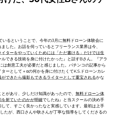
ているということで、今年の3月に無料ドローン体験会に
れました。お話を伺っているとフリーランス業界は今、
ライターをやっていくためには「ただ書ける」だけでは生
ールできる技術を身に付けたかった』と話すBさん。『アラ
めには創意工夫が必要だと感じました。パチンコの記事から
ターとして＋αの何かを身に付けたくてK.S.ドローンカレ
撮ができたら撮影もできるライターとして重宝される
かな
ことがあり、少しだけ知識があったので、
無料ドローン体
的を射ていたのかが明確
でしたね』と当スクールの決め手
加して、すごく良かったなと実感しています。最初は上手
ましたが、西口さんや耿さんが丁寧な指導をしてくださるの