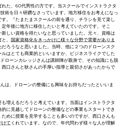
ばれた、60代男性の方です。当スクールでインストラクタ
の技術を日々研鑽なさっています。地方移住をお考えになっ
です。『たまたまスクールの前を通り、チラシを見て楽し
、定年後に地方に移住したいと考えていたのです。そこ
か新しい資格を得たいなと思っていました。元々、資格は
ばと。
国家資格化をきっかけに様々な分野で需要がありま
い
だろうなと思いました。当時、他に２つのドローンスク
ールはとても商業的といいますか、ビジネスライクでした
S.ドローンカレッジさんは講師陣が親身で、その知識にも脱
、西口さんと耿さんの手厚い指導と親切さがあったからで
さんは、ドローンの整備にも興味をお持ちだったといいま
要も増えるだろうと考えています。当面はインストラクタ
格的に見越してドローンの整備などの事業もスタートでき
くために授業を見学することも多いのですが、西口さんも
がけて
くれています。なので、年代問わず様々な人が理解