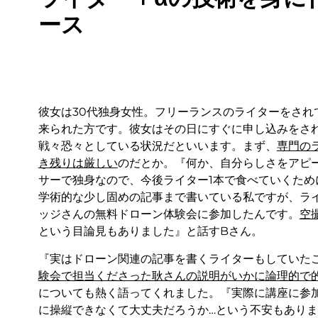
ース
彼女は30代独身女性。フリーランスのライターをされ
来られた方です。彼女はその日にすぐに申し込みをさ
戦々恐々としている状況だといいます。まず、
専門の
き残りは厳しい
のだとか。『何か、自分らしさをアピ
サーで独身なので、今後ライター1本で食べていくた
学術的な少し固めの記事まで書いている私ですが、ライ
ッジさんの無料ドローン体験会に参加したんです。
空
という目論見もありました』と話すBさん。
『実はドローン関連の記事を書くライターもしていた
験会で担当くださった耿さんの説明がいかに論理的で
についても熱く語ってくれました。『実際に講座に参
に操縦できなくて大丈夫だろうか…という不安もあり